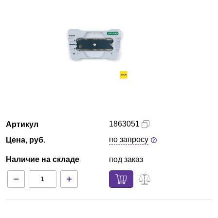
Новосибирск
О компании
Новости
Блог
Производители
1863051
Артикул
Партнеры
по запросу
Цена, руб.
Наличие на складе
под заказ
Технический сервис
Доставка и оплата
Контакты