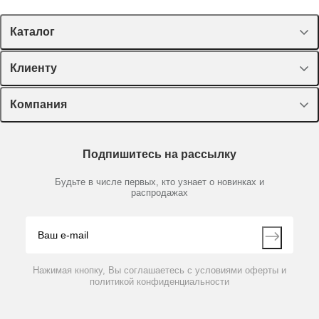
Каталог
Спецпредложения
Клиенту
Оборудование, приборы
Лекторий Диаэм
Компания
Пластик, стекло, принадлежности
Доставка и оплата
Химические реактивы, препараты, наборы
О компании
Технический сервис
Предметный указатель
Подпишитесь на рассылку
Новости
Мобильное приложение
Библиотека
Партнеры
Будьте в числе первых, кто узнает о новинках и
Производители
распродажах
Блог
Видео
Контакты
Вопрос-ответ
Нажимая кнопку, Вы соглашаетесь с условиями оферты и
политикой конфиденциальности